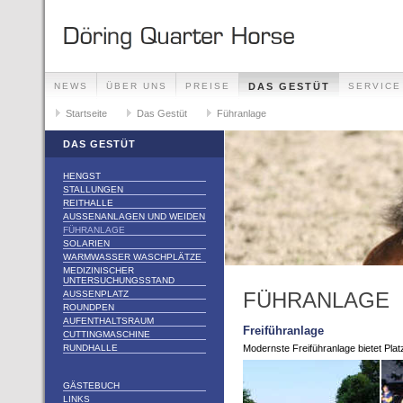
NEWS
ÜBER UNS
PREISE
DAS GESTÜT
SERVICE
Startseite
Das Gestüt
Führanlage
DAS GESTÜT
HENGST
STALLUNGEN
REITHALLE
AUSSENANLAGEN UND WEIDEN
FÜHRANLAGE
SOLARIEN
WARMWASSER WASCHPLÄTZE
MEDIZINISCHER
UNTERSUCHUNGSSTAND
FÜHRANLAGE
AUSSENPLATZ
ROUNDPEN
AUFENTHALTSRAUM
Freiführanlage
CUTTINGMASCHINE
RUNDHALLE
Modernste Freiführanlage bietet Plat
GÄSTEBUCH
LINKS